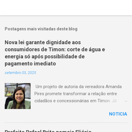
Postagens mais visitadas deste blog
Nova lei garante dignidade aos
consumidores de Timon: corte de água e
energia só após possibilidade de
pagamento imediato
setembro 03, 2025
Um projeto de autoria da vereadora Amanda
Pires promete transformar a relação entre
cidadãos e concessionárias em Timon. Já
aprovado pela Câmara Municipal, o texto
NOTICIA
estabelece que consumidores terão o direito
de quitar seus débitos de água e energia
elétrica no momento anterior ao corte do