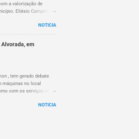
com a valorização de
icípio. Eliésio Campelo
, na área da educação. Ao
NOTICIA
to no Piauí, sempre com
onal. Entre as funções
 Educação (URE) de Timon,
e Alvorada, em
 na região, contribuindo
, foi o primeiro secretário
diu a UNDIME-MA, atuou na
mon , tem gerado debate
m máquinas no local
Mesmo com os serviços em
s sociais para reivindicar
NOTICIA
 e postagens afirmando que
stão municipal. As
, de fato, solicitou
atende a requerimentos
ereador Thales Monteiro