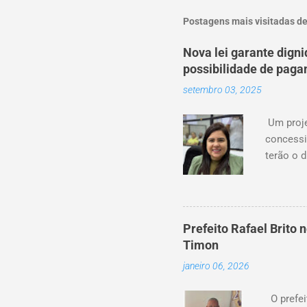
Postagens mais visitadas de
Nova lei garante dign
possibilidade de pag
setembro 03, 2025
Um proje
concessi
terão o d
serviço 
situaçõe
dificuld
nova lei
Prefeito Rafael Brito
usuários
Timon
momento 
janeiro 06, 2026
vereador
possa ser
O prefei