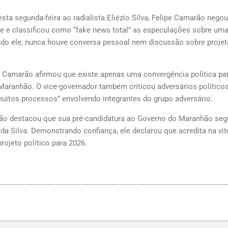
sta segunda-feira ao radialista Eliézio Silva, Felipe Camarão negou
e e classificou como “fake news total” as especulações sobre uma
ndo ele, nunca houve conversa pessoal nem discussão sobre projeto
pe Camarão afirmou que existe apenas uma convergência política p
o Maranhão. O vice-governador também criticou adversários político
muitos processos” envolvendo integrantes do grupo adversário.
rão destacou que sua pré-candidatura ao Governo do Maranhão seg
a da Silva. Demonstrando confiança, ele declarou que acredita na vi
rojeto político para 2026.