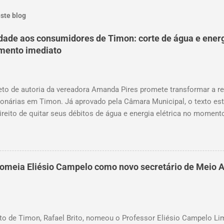
ste blog
idade aos consumidores de Timon: corte de água e ener
amento imediato
to de autoria da vereadora Amanda Pires promete transformar a re
onárias em Timon. Já aprovado pela Câmara Municipal, o texto e
ireito de quitar seus débitos de água e energia elétrica no moment
— garantindo mais dignidade e evitando que famílias fiquem sem it
s de atraso. A medida chega em um momento em que milhares de
ades financeiras e, muitas vezes, veem-se surpreendidos pelo corte
, agora aguardando a sanção do prefeito, representa um avanço sign
 nomeia Eliésio Campelo como novo secretário de Meio 
. “Os usuários dos serviços de água e luz ganharam uma nova ferram
antecedente ao corte, a quitação dos débitos via Pix ou cartão de 
a Amanda Pires. Como funciona na prática O projeto aprovado de
 feito em Pix, cartão de ...
to de Timon, Rafael Brito, nomeou o Professor Eliésio Campelo L