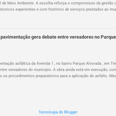
l de Meio Ambiente. A escolha reforça o compromisso da gestão 
técnicos experientes e com histórico de serviços prestados ao mun
sui uma trajetória consolidada na gestão pública e, especialmente
 sua carreira, ocupou cargos estratégicos tanto no Maranhão quan
reconhecida pela capacidade administrativa e pelo diálogo instituci
s, destaca-se o período em que foi gestor da Unidade Regional de
e pavimentação gera debate entre vereadores no Parqu
steve à frente da coordenação das políticas educacionais estaduais
ganização do ensino e o fortalecimento da rede pública. Além disso
l de Educação de Timon, participou da fundação da UNDIME, presi
unicipal c...
ntação asfáltica da Avenida 1 , no bairro Parque Alvorada , em Ti
 entre vereadores do município. A obra ainda está em execução, co
do os procedimentos preparatórios para a aplicação do asfalto. 
o, os vereadores Thales Monteiro e Pedro Augusto utilizam as rede
a da solicitação da pavimentação da via. Ambos publicaram vídeos
 da Avenida 1 é resultado de pedidos feitos por cada um junto à ge
ões levantaram questionamentos por parte da população sobre quem
ente a obra. O vereador Pedro Augusto afirma que a pavimentação 
Tecnologia do Blogger
ados por ele em defesa dos moradores do Parque Alvorada. Já o v