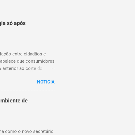
gia só após
lação entre cidadãos e
stabelece que consumidores
o anterior ao corte do
ens essenciais em
NOTICIA
 timonenses enfrentam
 abrupto do fornecimento. A
ificativo na proteção dos
Ambiente de
enta, possibilitando, no
crédito”, celebrou a
termina que o pagamento
ima como o novo secretário