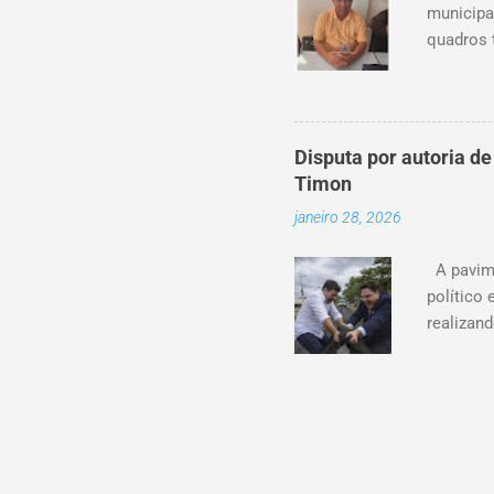
municipa
quadros 
Lima pos
longo de
atuação 
exercida
Disputa por autoria d
quando e
Timon
para a or
janeiro 28, 2026
municipa
Câmara M
A pavime
político
realizan
andament
a autori
o asfalto
publicaç
oficialm
apresent