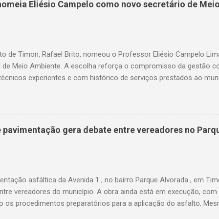
o nomeia Eliésio Campelo como novo secretário de Mei
rios dos serviços de água e luz ganharam uma nova ferramenta, po
te ao corte, a quitação dos débitos via Pix ou cartão de crédito”, c
ires. Como funciona na prática O projeto aprovado determina que
ix, cartão de ...
to de Timon, Rafael Brito, nomeou o Professor Eliésio Campelo Li
l de Meio Ambiente. A escolha reforça o compromisso da gestão c
técnicos experientes e com histórico de serviços prestados ao muni
a trajetória consolidada na gestão pública e, especialmente, na ár
arreira, ocupou cargos estratégicos tanto no Maranhão quanto no 
da pela capacidade administrativa e pelo diálogo institucional. Entr
se o período em que foi gestor da Unidade Regional de Educação (
de pavimentação gera debate entre vereadores no Parq
frente da coordenação das políticas educacionais estaduais na regi
ão do ensino e o fortalecimento da rede pública. Além disso, foi o 
l de Educação de Timon, participou da fundação da UNDIME, presid
nicipal c...
ntação asfáltica da Avenida 1 , no bairro Parque Alvorada , em Tim
 entre vereadores do município. A obra ainda está em execução, com
do os procedimentos preparatórios para a aplicação do asfalto. M
o, os vereadores Thales Monteiro e Pedro Augusto utilizam as redes 