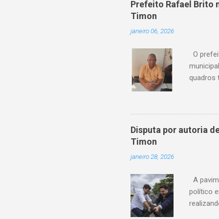
Prefeito Rafael Brit
“Os usuá
Timon
anteceden
janeiro 06, 2026
Amanda P
feito em P
O prefei
municipa
quadros 
possui um
de sua c
reconheci
destaca-
Disputa por autoria 
esteve à 
Timon
organizaç
janeiro 28, 2026
municipa
Câmara Mu
A pavime
político
realizan
andament