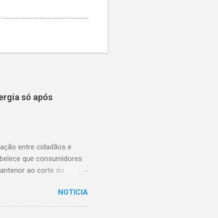
ergia só após
lação entre cidadãos e
abelece que consumidores
anterior ao corte do
ns essenciais em situações
NOTICIA
enfrentam dificuldades
rnecimento. A nova lei,
na proteção dos usuários.