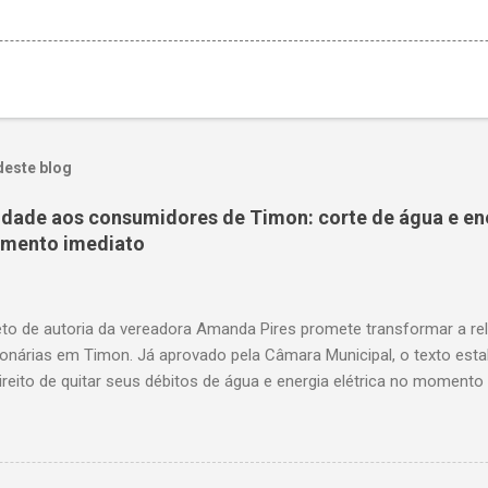
deste blog
nidade aos consumidores de Timon: corte de água e en
amento imediato
to de autoria da vereadora Amanda Pires promete transformar a re
onárias em Timon. Já aprovado pela Câmara Municipal, o texto est
ireito de quitar seus débitos de água e energia elétrica no momento 
— garantindo mais dignidade e evitando que famílias fiquem sem ite
o. A medida chega em um momento em que milhares de timonenses 
as e, muitas vezes, veem-se surpreendidos pelo corte abrupto do fo
uardando a sanção do prefeito, representa um avanço significativo 