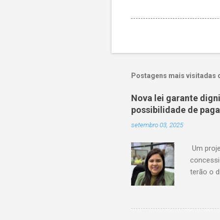
Postagens mais visitadas 
Nova lei garante dig
possibilidade de pag
setembro 03, 2025
Um proje
concessi
terão o d
serviço 
de atras
financeir
agora ag