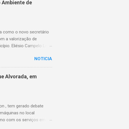
o Ambiente de
ssibilitando, no momento
elebrou a vereadora
 o pagamento possa ser
ma como o novo secretário
om a valorização de
cípio. Eliésio Campelo Lima
ea da educação. Ao longo
NOTICIA
Piauí, sempre com atuação
e as funções exercidas,
URE) de Timon, quando
ue Alvorada, em
ão, contribuindo para a
primeiro secretário
iu a UNDIME-MA, atuou na
on , tem gerado debate
 máquinas no local
esmo com os serviços em
sociais para reivindicar a