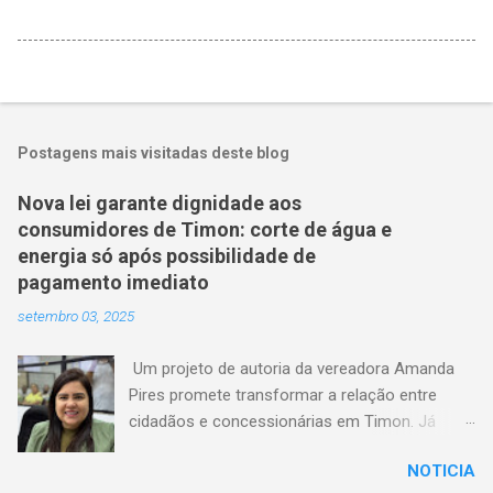
Postagens mais visitadas deste blog
Nova lei garante dignidade aos
consumidores de Timon: corte de água e
energia só após possibilidade de
pagamento imediato
setembro 03, 2025
Um projeto de autoria da vereadora Amanda
Pires promete transformar a relação entre
cidadãos e concessionárias em Timon. Já
aprovado pela Câmara Municipal, o texto
NOTICIA
estabelece que consumidores terão o direito