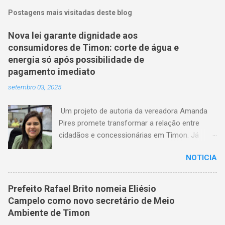
Postagens mais visitadas deste blog
Nova lei garante dignidade aos
consumidores de Timon: corte de água e
energia só após possibilidade de
pagamento imediato
setembro 03, 2025
Um projeto de autoria da vereadora Amanda
Pires promete transformar a relação entre
cidadãos e concessionárias em Timon. Já
aprovado pela Câmara Municipal, o texto
NOTICIA
estabelece que consumidores terão o direito
de quitar seus débitos de água e energia
elétrica no momento anterior ao corte do
Prefeito Rafael Brito nomeia Eliésio
serviço — garantindo mais dignidade e evitando
Campelo como novo secretário de Meio
que famílias fiquem sem itens essenciais em
Ambiente de Timon
situações de atraso. A medida chega em um