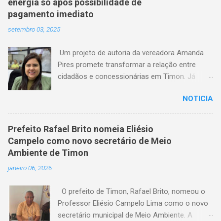
energia só após possibilidade de
pagamento imediato
setembro 03, 2025
Um projeto de autoria da vereadora Amanda
Pires promete transformar a relação entre
cidadãos e concessionárias em Timon. Já
aprovado pela Câmara Municipal, o texto
NOTICIA
estabelece que consumidores terão o direito
de quitar seus débitos de água e energia
elétrica no momento anterior ao corte do
Prefeito Rafael Brito nomeia Eliésio
serviço — garantindo mais dignidade e evitando
Campelo como novo secretário de Meio
que famílias fiquem sem itens essenciais em
Ambiente de Timon
situações de atraso. A medida chega em um
janeiro 06, 2026
momento em que milhares de timonenses
enfrentam dificuldades financeiras e, muitas
O prefeito de Timon, Rafael Brito, nomeou o
vezes, veem-se surpreendidos pelo corte
Professor Eliésio Campelo Lima como o novo
abrupto do fornecimento. A nova lei, agora
secretário municipal de Meio Ambiente. A
aguardando a sanção do prefeito, representa