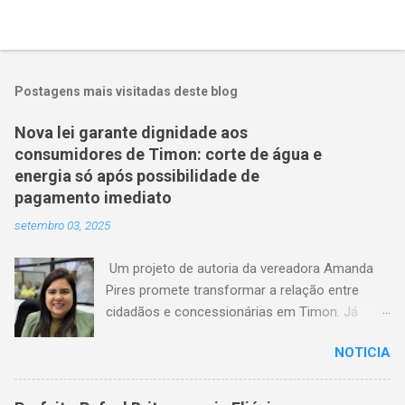
Postagens mais visitadas deste blog
Nova lei garante dignidade aos
consumidores de Timon: corte de água e
energia só após possibilidade de
pagamento imediato
setembro 03, 2025
Um projeto de autoria da vereadora Amanda
Pires promete transformar a relação entre
cidadãos e concessionárias em Timon. Já
aprovado pela Câmara Municipal, o texto
NOTICIA
estabelece que consumidores terão o direito
de quitar seus débitos de água e energia
elétrica no momento anterior ao corte do