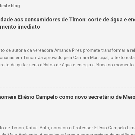
deste blog
nidade aos consumidores de Timon: corte de água e en
amento imediato
to de autoria da vereadora Amanda Pires promete transformar a re
onárias em Timon. Já aprovado pela Câmara Municipal, o texto est
ireito de quitar seus débitos de água e energia elétrica no momento 
— garantindo mais dignidade e evitando que famílias fiquem sem ite
o. A medida chega em um momento em que milhares de timonenses 
as e, muitas vezes, veem-se surpreendidos pelo corte abrupto do fo
uardando a sanção do prefeito, representa um avanço significativo 
o nomeia Eliésio Campelo como novo secretário de Mei
rios dos serviços de água e luz ganharam uma nova ferramenta, po
te ao corte, a quitação dos débitos via Pix ou cartão de crédito”, c
ires. Como funciona na prática O projeto aprovado determina que
ix, cartão de ...
to de Timon, Rafael Brito, nomeou o Professor Eliésio Campelo Li
l de Meio Ambiente. A escolha reforça o compromisso da gestão c