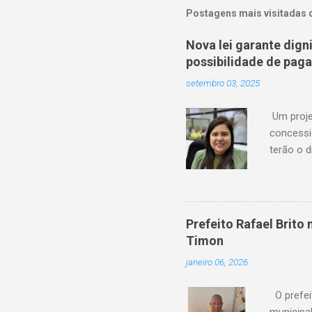
Postagens mais visitadas 
Nova lei garante dig
possibilidade de pag
setembro 03, 2025
Um proje
concessi
terão o d
serviço 
de atras
financeir
agora ag
Prefeito Rafael Brit
“Os usuá
Timon
anteceden
janeiro 06, 2026
Amanda P
feito em P
O prefei
municipa