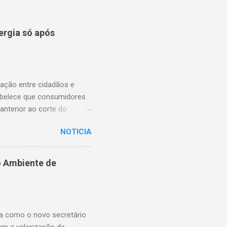
ergia só após
lação entre cidadãos e
abelece que consumidores
anterior ao corte do
ns essenciais em situações
NOTICIA
enfrentam dificuldades
rnecimento. A nova lei,
na proteção dos usuários.
o Ambiente de
ssibilitando, no momento
elebrou a vereadora
 o pagamento possa ser
ma como o novo secretário
om a valorização de