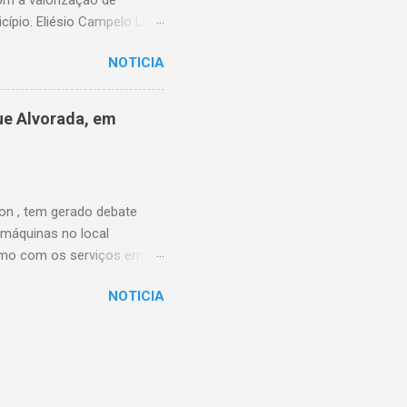
cípio. Eliésio Campelo Lima
ea da educação. Ao longo
NOTICIA
Piauí, sempre com atuação
e as funções exercidas,
URE) de Timon, quando
ue Alvorada, em
ão, contribuindo para a
primeiro secretário
iu a UNDIME-MA, atuou na
on , tem gerado debate
 máquinas no local
esmo com os serviços em
sociais para reivindicar a
NOTICIA
postagens afirmando que o
o municipal. As
 de fato, solicitou
tende a requerimentos
reador Thales Monteiro