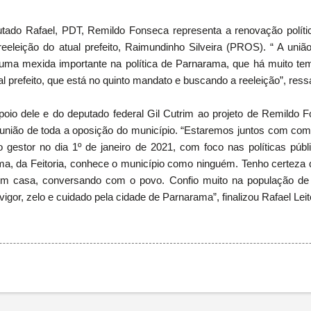
ado Rafael, PDT, Remildo Fonseca representa a renovação políti
reeleição do atual prefeito, Raimundinho Silveira (PROS). “ A un
ma mexida importante na política de Parnarama, que há muito tem
al prefeito, que está no quinto mandato e buscando a reeleição”, ressa
poio dele e do deputado federal Gil Cutrim ao projeto de Remildo F
 união de toda a oposição do município. “Estaremos juntos com com
gestor no dia 1º de janeiro de 2021, com foco nas políticas públ
ama, da Feitoria, conhece o município como ninguém. Tenho certeza
m casa, conversando com o povo. Confio muito na população d
igor, zelo e cuidado pela cidade de Parnarama”, finalizou Rafael Leit