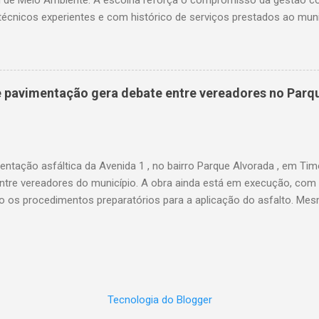
técnicos experientes e com histórico de serviços prestados ao muni
a trajetória consolidada na gestão pública e, especialmente, na ár
arreira, ocupou cargos estratégicos tanto no Maranhão quanto no 
da pela capacidade administrativa e pelo diálogo institucional. Entr
se o período em que foi gestor da Unidade Regional de Educação (
de pavimentação gera debate entre vereadores no Parq
frente da coordenação das políticas educacionais estaduais na regi
ão do ensino e o fortalecimento da rede pública. Além disso, foi o 
l de Educação de Timon, participou da fundação da UNDIME, presid
nicipal c...
ntação asfáltica da Avenida 1 , no bairro Parque Alvorada , em Tim
 entre vereadores do município. A obra ainda está em execução, com
do os procedimentos preparatórios para a aplicação do asfalto. M
o, os vereadores Thales Monteiro e Pedro Augusto utilizam as redes 
da solicitação da pavimentação da via. Ambos publicaram vídeos e 
a Avenida 1 é resultado de pedidos feitos por cada um junto à gestã
ões levantaram questionamentos por parte da população sobre quem,
ente a obra. O vereador Pedro Augusto afirma que a pavimentação a
Tecnologia do Blogger
ados por ele em defesa dos moradores do Parque Alvorada. Já o ve