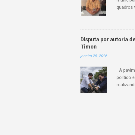
quadros 
possui um
de sua c
reconheci
destaca-
Disputa por autoria 
esteve à 
Timon
organizaç
janeiro 28, 2026
municipa
Câmara Mu
A pavime
político
realizan
andament
autoria 
asfalto d
publicaç
oficialm
apresent