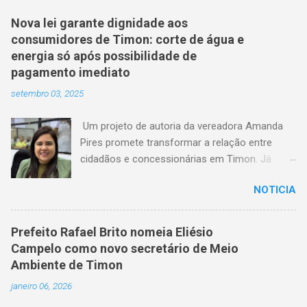
Nova lei garante dignidade aos
consumidores de Timon: corte de água e
energia só após possibilidade de
pagamento imediato
setembro 03, 2025
Um projeto de autoria da vereadora Amanda
Pires promete transformar a relação entre
cidadãos e concessionárias em Timon. Já
aprovado pela Câmara Municipal, o texto
NOTICIA
estabelece que consumidores terão o direito
de quitar seus débitos de água e energia
elétrica no momento anterior ao corte do
Prefeito Rafael Brito nomeia Eliésio
serviço — garantindo mais dignidade e evitando
Campelo como novo secretário de Meio
que famílias fiquem sem itens essenciais em
Ambiente de Timon
situações de atraso. A medida chega em um
janeiro 06, 2026
momento em que milhares de timonenses