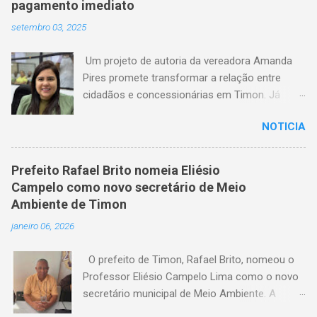
pagamento imediato
setembro 03, 2025
Um projeto de autoria da vereadora Amanda
Pires promete transformar a relação entre
cidadãos e concessionárias em Timon. Já
aprovado pela Câmara Municipal, o texto
NOTICIA
estabelece que consumidores terão o direito
de quitar seus débitos de água e energia
elétrica no momento anterior ao corte do
Prefeito Rafael Brito nomeia Eliésio
serviço — garantindo mais dignidade e evitando
Campelo como novo secretário de Meio
que famílias fiquem sem itens essenciais em
Ambiente de Timon
situações de atraso. A medida chega em um
janeiro 06, 2026
momento em que milhares de timonenses
enfrentam dificuldades financeiras e, muitas
O prefeito de Timon, Rafael Brito, nomeou o
vezes, veem-se surpreendidos pelo corte
Professor Eliésio Campelo Lima como o novo
abrupto do fornecimento. A nova lei, agora
secretário municipal de Meio Ambiente. A
aguardando a sanção do prefeito, representa
escolha reforça o compromisso da gestão
um avanço significativo na proteção dos