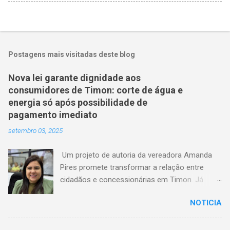
Postagens mais visitadas deste blog
Nova lei garante dignidade aos
consumidores de Timon: corte de água e
energia só após possibilidade de
pagamento imediato
setembro 03, 2025
Um projeto de autoria da vereadora Amanda
Pires promete transformar a relação entre
cidadãos e concessionárias em Timon. Já
aprovado pela Câmara Municipal, o texto
NOTICIA
estabelece que consumidores terão o direito
de quitar seus débitos de água e energia
elétrica no momento anterior ao corte do