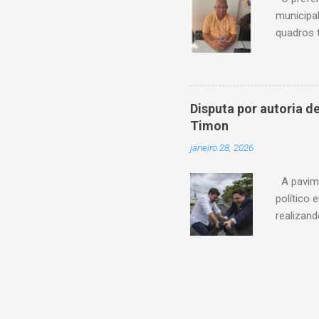
municipa
quadros 
possui um
de sua c
reconheci
destaca-
Disputa por autoria 
esteve à 
Timon
organizaç
janeiro 28, 2026
municipa
Câmara Mu
A pavime
político
realizan
andament
autoria 
asfalto d
publicaç
oficialm
apresent