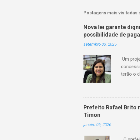
Postagens mais visitadas 
Nova lei garante dig
possibilidade de pag
setembro 03, 2025
Um proje
concessi
terão o d
serviço 
de atras
financeir
agora ag
Prefeito Rafael Brit
“Os usuá
Timon
anteceden
janeiro 06, 2026
Amanda P
feito em P
O prefei