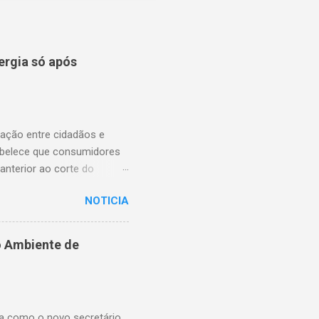
ergia só após
lação entre cidadãos e
abelece que consumidores
anterior ao corte do
ns essenciais em situações
NOTICIA
enfrentam dificuldades
rnecimento. A nova lei,
na proteção dos usuários.
o Ambiente de
ssibilitando, no momento
elebrou a vereadora
 o pagamento possa ser
ma como o novo secretário