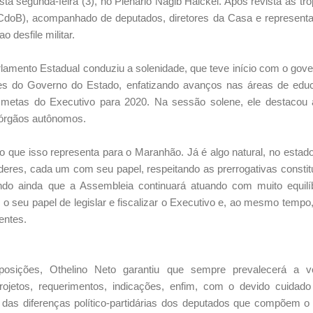
ta segunda-feira (3), no Plenário Nagib Haickel. Após revista às tr
CdoB), acompanhado de deputados, diretores da Casa e representa
 desfile militar.
lamento Estadual conduziu a solenidade, que teve início com o gov
es do Governo do Estado, enfatizando avanços nas áreas de educ
metas do Executivo para 2020. Na sessão solene, ele destacou 
 órgãos autônomos.
 o que isso representa para o Maranhão. Já é algo natural, no es
eres, cada um com seu papel, respeitando as prerrogativas constitu
ndo ainda que a Assembleia continuará atuando com muito equil
 o seu papel de legislar e fiscalizar o Executivo e, ao mesmo temp
entes.
posições, Othelino Neto garantiu que sempre prevalecerá a v
rojetos, requerimentos, indicações, enfim, com o devido cuidad
das diferenças político-partidárias dos deputados que compõem o L