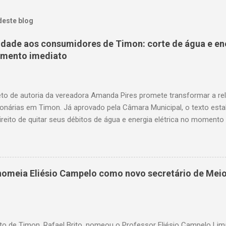
deste blog
nidade aos consumidores de Timon: corte de água e en
amento imediato
to de autoria da vereadora Amanda Pires promete transformar a re
onárias em Timon. Já aprovado pela Câmara Municipal, o texto est
ireito de quitar seus débitos de água e energia elétrica no momento 
— garantindo mais dignidade e evitando que famílias fiquem sem ite
o. A medida chega em um momento em que milhares de timonenses 
as e, muitas vezes, veem-se surpreendidos pelo corte abrupto do fo
uardando a sanção do prefeito, representa um avanço significativo 
o nomeia Eliésio Campelo como novo secretário de Mei
rios dos serviços de água e luz ganharam uma nova ferramenta, po
te ao corte, a quitação dos débitos via Pix ou cartão de crédito”, c
ires. Como funciona na prática O projeto aprovado determina que
ix, cartão de ...
to de Timon, Rafael Brito, nomeou o Professor Eliésio Campelo Li