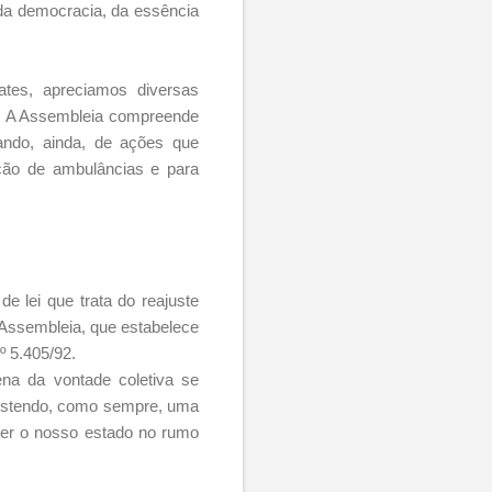
da democracia, da essência
ates, apreciamos diversas
l. A Assembleia compreende
ando, ainda, de ações que
ção de ambulâncias e para
e lei que trata do reajuste
à Assembleia, que estabelece
 5.405/92.
ena da vontade coletiva se
 Estendo, como sempre, uma
ter o nosso estado no rumo