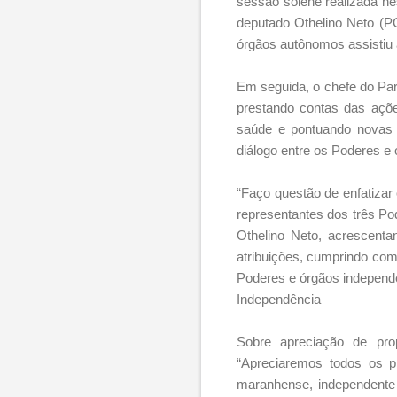
sessão solene realizada nes
deputado Othelino Neto (P
órgãos autônomos assistiu ao
Em seguida, o chefe do Par
prestando contas das açõ
saúde e pontuando novas 
diálogo entre os Poderes e
“Faço questão de enfatizar
representantes dos três Pod
Othelino Neto, acrescenta
atribuições, cumprindo com
Poderes e órgãos independ
Independência
Sobre apreciação de pro
“Apreciaremos todos os p
maranhense, independente 