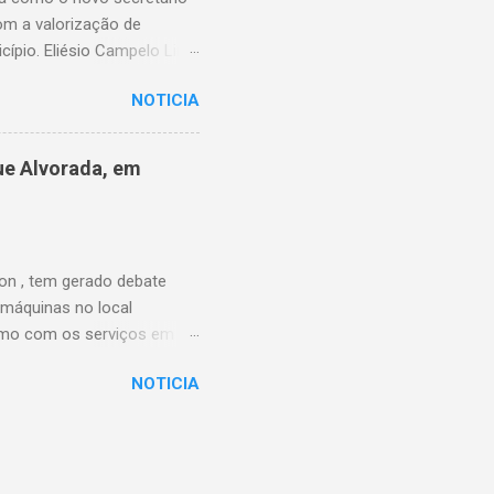
om a valorização de
cípio. Eliésio Campelo Lima
ea da educação. Ao longo
NOTICIA
Piauí, sempre com atuação
e as funções exercidas,
URE) de Timon, quando
ue Alvorada, em
ão, contribuindo para a
primeiro secretário
iu a UNDIME-MA, atuou na
on , tem gerado debate
 máquinas no local
esmo com os serviços em
sociais para reivindicar a
NOTICIA
postagens afirmando que o
o municipal. As
 de fato, solicitou
tende a requerimentos
reador Thales Monteiro