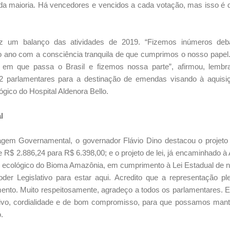
da maioria. Há vencedores e vencidos a cada votação, mas isso é 
ez um balanço das atividades de 2019. “Fizemos inúmeros deb
 o ano com a consciência tranquila de que cumprimos o nosso pape
 em que passa o Brasil e fizemos nossa parte”, afirmou, lembr
2 parlamentares para a destinação de emendas visando à aquisi
ógico do Hospital Aldenora Bello.
l
gem Governamental, o governador Flávio Dino destacou o projeto d
de R$ 2.886,24 para R$ 6.398,00; e o projeto de lei, já encaminhado 
ecológico do Bioma Amazônia, em cumprimento à Lei Estadual de nº
der Legislativo para estar aqui. Acredito que a representação pl
amento. Muito respeitosamente, agradeço a todos os parlamentares.
ntivo, cordialidade e de bom compromisso, para que possamos man
.