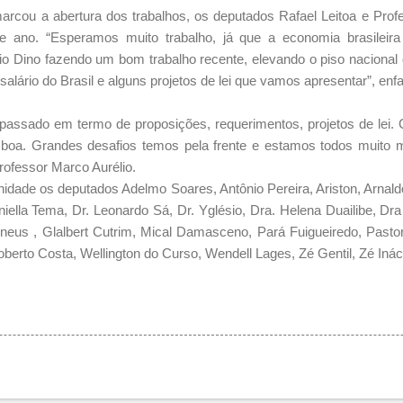
rcou a abertura dos trabalhos, os deputados Rafael Leitoa e Prof
e ano. “Esperamos muito trabalho, já que a economia brasileir
io Dino fazendo um bom trabalho recente, elevando o piso nacional
alário do Brasil e alguns projetos de lei que vamos apresentar”, enfa
passado em termo de proposições, requerimentos, projetos de lei.
 boa. Grandes desafios temos pela frente e estamos todos muito
Professor Marco Aurélio.
dade os deputados Adelmo Soares, Antônio Pereira, Ariston, Arnaldo
iella Tema, Dr. Leonardo Sá, Dr. Yglésio, Dra. Helena Duailibe, Dra
neus , Glalbert Cutrim, Mical Damasceno, Pará Fuigueiredo, Pasto
oberto Costa, Wellington do Curso, Wendell Lages, Zé Gentil, Zé Ináci