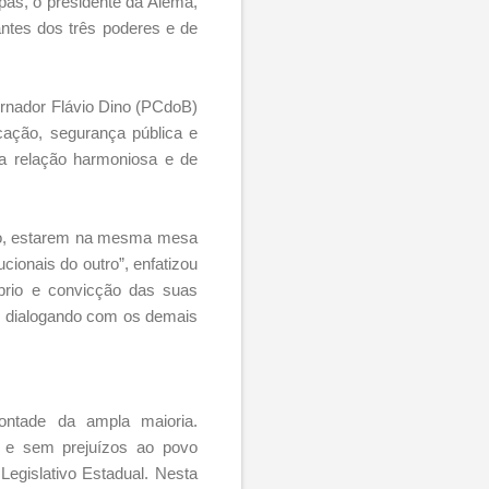
opas, o presidente da Alema,
ntes dos três poderes e de
ernador Flávio Dino (PCdoB)
ação, segurança pública e
a relação harmoniosa e de
tado, estarem na mesma mesa
cionais do outro”, enfatizou
íbrio e convicção das suas
o, dialogando com os demais
ontade da ampla maioria.
o e sem prejuízos ao povo
egislativo Estadual. Nesta