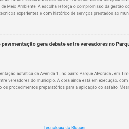
l de Meio Ambiente. A escolha reforça o compromisso da gestão c
técnicos experientes e com histórico de serviços prestados ao muni
a trajetória consolidada na gestão pública e, especialmente, na ár
arreira, ocupou cargos estratégicos tanto no Maranhão quanto no 
da pela capacidade administrativa e pelo diálogo institucional. Entr
se o período em que foi gestor da Unidade Regional de Educação (
de pavimentação gera debate entre vereadores no Parq
frente da coordenação das políticas educacionais estaduais na regi
ão do ensino e o fortalecimento da rede pública. Além disso, foi o 
l de Educação de Timon, participou da fundação da UNDIME, presid
nicipal c...
ntação asfáltica da Avenida 1 , no bairro Parque Alvorada , em Tim
 entre vereadores do município. A obra ainda está em execução, com
do os procedimentos preparatórios para a aplicação do asfalto. M
o, os vereadores Thales Monteiro e Pedro Augusto utilizam as redes 
da solicitação da pavimentação da via. Ambos publicaram vídeos e 
a Avenida 1 é resultado de pedidos feitos por cada um junto à gestã
ões levantaram questionamentos por parte da população sobre quem,
ente a obra. O vereador Pedro Augusto afirma que a pavimentação a
Tecnologia do Blogger
ados por ele em defesa dos moradores do Parque Alvorada. Já o ve