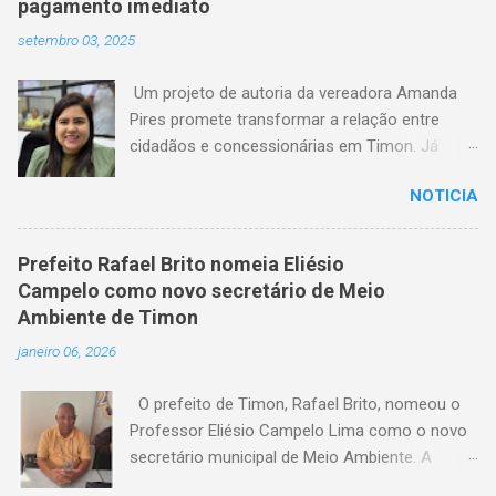
pagamento imediato
setembro 03, 2025
Um projeto de autoria da vereadora Amanda
Pires promete transformar a relação entre
cidadãos e concessionárias em Timon. Já
aprovado pela Câmara Municipal, o texto
NOTICIA
estabelece que consumidores terão o direito
de quitar seus débitos de água e energia
elétrica no momento anterior ao corte do
Prefeito Rafael Brito nomeia Eliésio
serviço — garantindo mais dignidade e evitando
Campelo como novo secretário de Meio
que famílias fiquem sem itens essenciais em
Ambiente de Timon
situações de atraso. A medida chega em um
janeiro 06, 2026
momento em que milhares de timonenses
enfrentam dificuldades financeiras e, muitas
O prefeito de Timon, Rafael Brito, nomeou o
vezes, veem-se surpreendidos pelo corte
Professor Eliésio Campelo Lima como o novo
abrupto do fornecimento. A nova lei, agora
secretário municipal de Meio Ambiente. A
aguardando a sanção do prefeito, representa
escolha reforça o compromisso da gestão
um avanço significativo na proteção dos