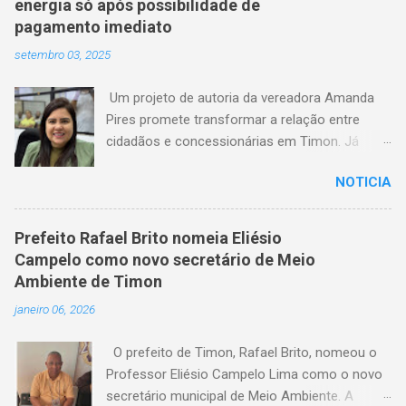
energia só após possibilidade de
pagamento imediato
setembro 03, 2025
Um projeto de autoria da vereadora Amanda
Pires promete transformar a relação entre
cidadãos e concessionárias em Timon. Já
aprovado pela Câmara Municipal, o texto
NOTICIA
estabelece que consumidores terão o direito
de quitar seus débitos de água e energia
elétrica no momento anterior ao corte do
Prefeito Rafael Brito nomeia Eliésio
serviço — garantindo mais dignidade e evitando
Campelo como novo secretário de Meio
que famílias fiquem sem itens essenciais em
Ambiente de Timon
situações de atraso. A medida chega em um
janeiro 06, 2026
momento em que milhares de timonenses
enfrentam dificuldades financeiras e, muitas
O prefeito de Timon, Rafael Brito, nomeou o
vezes, veem-se surpreendidos pelo corte
Professor Eliésio Campelo Lima como o novo
abrupto do fornecimento. A nova lei, agora
secretário municipal de Meio Ambiente. A
aguardando a sanção do prefeito, representa