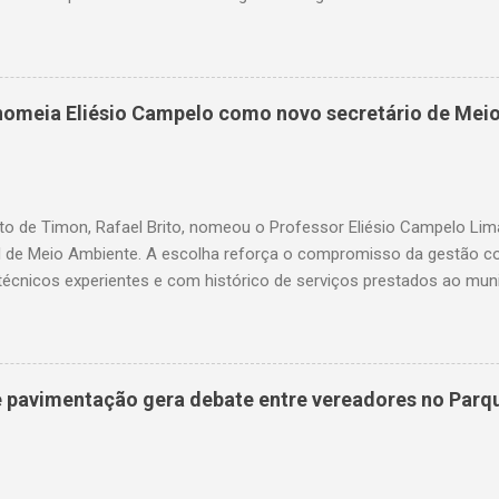
— garantindo mais dignidade e evitando que famílias fiquem sem ite
o. A medida chega em um momento em que milhares de timonenses 
as e, muitas vezes, veem-se surpreendidos pelo corte abrupto do fo
uardando a sanção do prefeito, representa um avanço significativo 
o nomeia Eliésio Campelo como novo secretário de Mei
rios dos serviços de água e luz ganharam uma nova ferramenta, po
te ao corte, a quitação dos débitos via Pix ou cartão de crédito”, c
ires. Como funciona na prática O projeto aprovado determina que
ix, cartão de ...
to de Timon, Rafael Brito, nomeou o Professor Eliésio Campelo Li
l de Meio Ambiente. A escolha reforça o compromisso da gestão c
técnicos experientes e com histórico de serviços prestados ao muni
a trajetória consolidada na gestão pública e, especialmente, na ár
arreira, ocupou cargos estratégicos tanto no Maranhão quanto no 
da pela capacidade administrativa e pelo diálogo institucional. Entr
se o período em que foi gestor da Unidade Regional de Educação (
de pavimentação gera debate entre vereadores no Parq
frente da coordenação das políticas educacionais estaduais na regi
ão do ensino e o fortalecimento da rede pública. Além disso, foi o 
l de Educação de Timon, participou da fundação da UNDIME, presid
nicipal c...