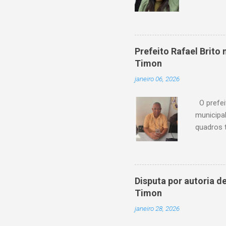
serviço 
de atras
financeir
agora ag
Prefeito Rafael Brit
“Os usuá
Timon
anteceden
janeiro 06, 2026
Amanda P
feito em P
O prefei
municipa
quadros 
possui um
de sua c
reconheci
destaca-
Disputa por autoria 
esteve à 
Timon
organizaç
janeiro 28, 2026
municipa
Câmara Mu