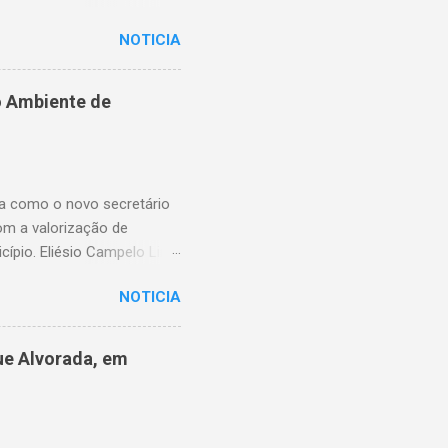
ns essenciais em situações
NOTICIA
enfrentam dificuldades
rnecimento. A nova lei,
na proteção dos usuários.
o Ambiente de
ssibilitando, no momento
elebrou a vereadora
 o pagamento possa ser
ma como o novo secretário
om a valorização de
cípio. Eliésio Campelo Lima
ea da educação. Ao longo
NOTICIA
Piauí, sempre com atuação
e as funções exercidas,
URE) de Timon, quando
ue Alvorada, em
ão, contribuindo para a
primeiro secretário
iu a UNDIME-MA, atuou na