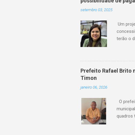
possibilidade de pag
setembro 03, 2025
Um proje
concessi
terão o d
serviço 
de atras
financeir
agora ag
Prefeito Rafael Brit
“Os usuá
Timon
anteceden
janeiro 06, 2026
Amanda P
feito em P
O prefei
municipa
quadros 
possui um
de sua c