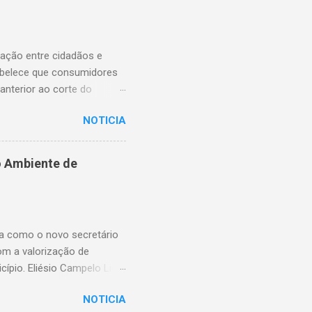
lação entre cidadãos e
abelece que consumidores
anterior ao corte do
ns essenciais em situações
NOTICIA
enfrentam dificuldades
rnecimento. A nova lei,
na proteção dos usuários.
o Ambiente de
ssibilitando, no momento
elebrou a vereadora
 o pagamento possa ser
ma como o novo secretário
om a valorização de
cípio. Eliésio Campelo Lima
ea da educação. Ao longo
NOTICIA
Piauí, sempre com atuação