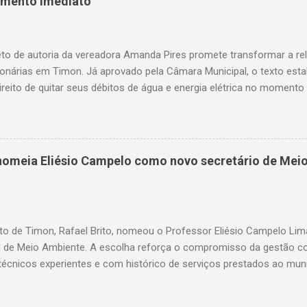
amento imediato
to de autoria da vereadora Amanda Pires promete transformar a re
onárias em Timon. Já aprovado pela Câmara Municipal, o texto est
ireito de quitar seus débitos de água e energia elétrica no momento 
— garantindo mais dignidade e evitando que famílias fiquem sem ite
o. A medida chega em um momento em que milhares de timonenses 
as e, muitas vezes, veem-se surpreendidos pelo corte abrupto do fo
uardando a sanção do prefeito, representa um avanço significativo 
o nomeia Eliésio Campelo como novo secretário de Mei
rios dos serviços de água e luz ganharam uma nova ferramenta, po
te ao corte, a quitação dos débitos via Pix ou cartão de crédito”, c
ires. Como funciona na prática O projeto aprovado determina que
ix, cartão de ...
to de Timon, Rafael Brito, nomeou o Professor Eliésio Campelo Li
l de Meio Ambiente. A escolha reforça o compromisso da gestão c
técnicos experientes e com histórico de serviços prestados ao muni
a trajetória consolidada na gestão pública e, especialmente, na ár
arreira, ocupou cargos estratégicos tanto no Maranhão quanto no 