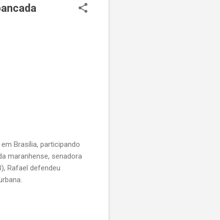
 bancada
 em Brasília, participando
ada maranhense, senadora
), Rafael defendeu
urbana.