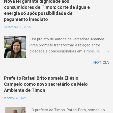
Nova lei garante dignidade aos
consumidores de Timon: corte de água e
energia só após possibilidade de
pagamento imediato
setembro 03, 2025
Um projeto de autoria da vereadora Amanda
Pires promete transformar a relação entre
cidadãos e concessionárias em Timon. Já
aprovado pela Câmara Municipal, o texto
NOTICIA
estabelece que consumidores terão o direito
de quitar seus débitos de água e energia
elétrica no momento anterior ao corte do
Prefeito Rafael Brito nomeia Eliésio
serviço — garantindo mais dignidade e evitando
Campelo como novo secretário de Meio
que famílias fiquem sem itens essenciais em
Ambiente de Timon
situações de atraso. A medida chega em um
janeiro 06, 2026
momento em que milhares de timonenses
enfrentam dificuldades financeiras e, muitas
O prefeito de Timon, Rafael Brito, nomeou o
vezes, veem-se surpreendidos pelo corte