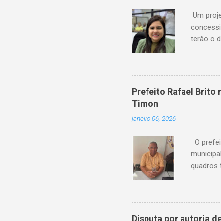
Um proje
concessi
terão o d
serviço 
de atras
financeir
agora ag
Prefeito Rafael Brit
“Os usuá
Timon
anteceden
janeiro 06, 2026
Amanda P
feito em P
O prefei
municipa
quadros 
possui um
de sua c
reconheci
destaca-
Disputa por autoria 