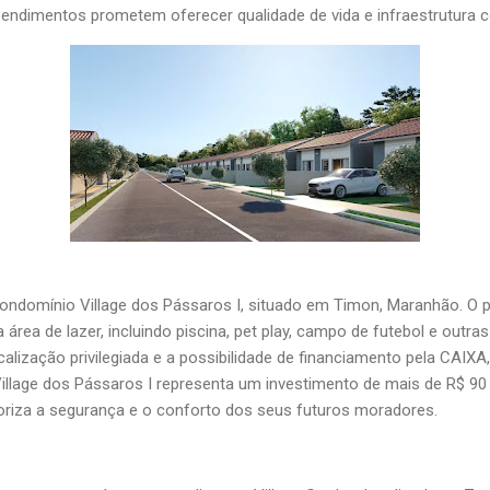
eendimentos prometem oferecer qualidade de vida e infraestrutura
ndomínio Village dos Pássaros I, situado em Timon, Maranhão. O 
rea de lazer, incluindo piscina, pet play, campo de futebol e outra
calização privilegiada e a possibilidade de financiamento pela CAIX
Village dos Pássaros I representa um investimento de mais de R$ 9
rioriza a segurança e o conforto dos seus futuros moradores.