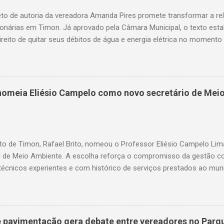
to de autoria da vereadora Amanda Pires promete transformar a re
onárias em Timon. Já aprovado pela Câmara Municipal, o texto est
ireito de quitar seus débitos de água e energia elétrica no momento 
— garantindo mais dignidade e evitando que famílias fiquem sem ite
o. A medida chega em um momento em que milhares de timonenses 
as e, muitas vezes, veem-se surpreendidos pelo corte abrupto do fo
uardando a sanção do prefeito, representa um avanço significativo 
o nomeia Eliésio Campelo como novo secretário de Mei
rios dos serviços de água e luz ganharam uma nova ferramenta, po
te ao corte, a quitação dos débitos via Pix ou cartão de crédito”, c
ires. Como funciona na prática O projeto aprovado determina que
ix, cartão de ...
to de Timon, Rafael Brito, nomeou o Professor Eliésio Campelo Li
l de Meio Ambiente. A escolha reforça o compromisso da gestão c
técnicos experientes e com histórico de serviços prestados ao muni
a trajetória consolidada na gestão pública e, especialmente, na ár
arreira, ocupou cargos estratégicos tanto no Maranhão quanto no 
da pela capacidade administrativa e pelo diálogo institucional. Entr
se o período em que foi gestor da Unidade Regional de Educação (
de pavimentação gera debate entre vereadores no Parq