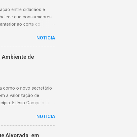
lação entre cidadãos e
abelece que consumidores
anterior ao corte do
ns essenciais em situações
NOTICIA
enfrentam dificuldades
rnecimento. A nova lei,
na proteção dos usuários.
o Ambiente de
ssibilitando, no momento
elebrou a vereadora
 o pagamento possa ser
ma como o novo secretário
om a valorização de
cípio. Eliésio Campelo Lima
ea da educação. Ao longo
NOTICIA
Piauí, sempre com atuação
e as funções exercidas,
URE) de Timon, quando
ue Alvorada, em