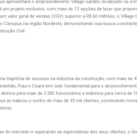
s apresentará o empreendimento Village Garden, localizado na Zona
á um projeto exclusivo, com mais de 12 opções de lazer que prop
 valor geral de vendas (VGV) superior a R$ 60 milhões, o Village 
o Canopus na região Nordeste, demonstrando sua busca constante p
trução Civil.
 trajetória de sucesso na indústria da construção, com mais de 4
ranhão, Piauí e Ceará tem sido fundamental para o desenvolvime
diretos para mais de 2.500 funcionários e indiretos para cerca de 1
us já realizou o sonho de mais de 33 mil clientes, construindo mora
doras.
as do mercado e superando as expectativas dos seus clientes, o G