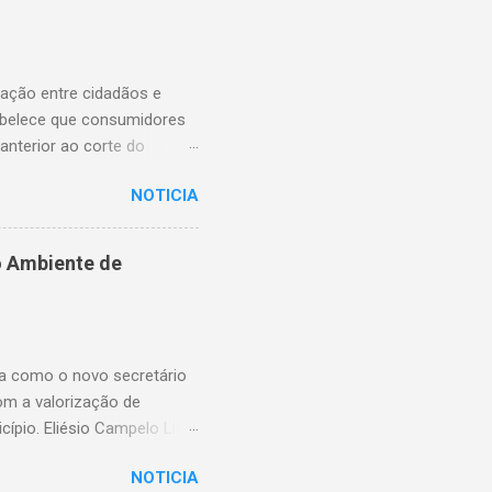
lação entre cidadãos e
abelece que consumidores
anterior ao corte do
ns essenciais em situações
NOTICIA
enfrentam dificuldades
rnecimento. A nova lei,
na proteção dos usuários.
o Ambiente de
ssibilitando, no momento
elebrou a vereadora
 o pagamento possa ser
ma como o novo secretário
om a valorização de
cípio. Eliésio Campelo Lima
ea da educação. Ao longo
NOTICIA
Piauí, sempre com atuação