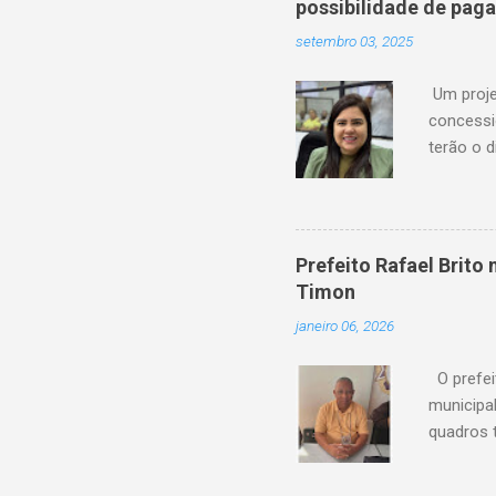
possibilidade de pag
setembro 03, 2025
Um proje
concessi
terão o d
serviço 
de atras
financeir
agora ag
Prefeito Rafael Brit
“Os usuá
Timon
anteceden
janeiro 06, 2026
Amanda P
feito em P
O prefei
municipa
quadros 
possui um
de sua c