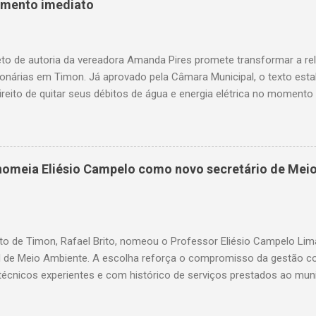
amento imediato
to de autoria da vereadora Amanda Pires promete transformar a re
onárias em Timon. Já aprovado pela Câmara Municipal, o texto est
ireito de quitar seus débitos de água e energia elétrica no momento 
— garantindo mais dignidade e evitando que famílias fiquem sem ite
o. A medida chega em um momento em que milhares de timonenses 
as e, muitas vezes, veem-se surpreendidos pelo corte abrupto do fo
uardando a sanção do prefeito, representa um avanço significativo 
o nomeia Eliésio Campelo como novo secretário de Mei
rios dos serviços de água e luz ganharam uma nova ferramenta, po
te ao corte, a quitação dos débitos via Pix ou cartão de crédito”, c
ires. Como funciona na prática O projeto aprovado determina que
ix, cartão de ...
to de Timon, Rafael Brito, nomeou o Professor Eliésio Campelo Li
l de Meio Ambiente. A escolha reforça o compromisso da gestão c
técnicos experientes e com histórico de serviços prestados ao muni
a trajetória consolidada na gestão pública e, especialmente, na ár
arreira, ocupou cargos estratégicos tanto no Maranhão quanto no 