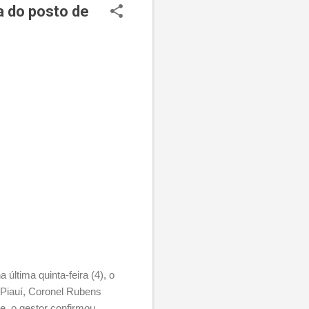
a do posto de
ltima quinta-feira (4), o
 Piauí, Coronel Rubens
de, o gestor confirmou