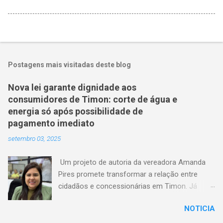
Postagens mais visitadas deste blog
Nova lei garante dignidade aos
consumidores de Timon: corte de água e
energia só após possibilidade de
pagamento imediato
setembro 03, 2025
Um projeto de autoria da vereadora Amanda
Pires promete transformar a relação entre
cidadãos e concessionárias em Timon. Já
aprovado pela Câmara Municipal, o texto
NOTICIA
estabelece que consumidores terão o direito
de quitar seus débitos de água e energia