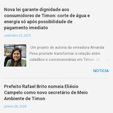
Nova lei garante dignidade aos
consumidores de Timon: corte de água e
energia só após possibilidade de
pagamento imediato
setembro 03, 2025
Um projeto de autoria da vereadora Amanda
Pires promete transformar a relação entre
cidadãos e concessionárias em Timon. Já
aprovado pela Câmara Municipal, o texto
NOTICIA
estabelece que consumidores terão o direito
de quitar seus débitos de água e energia
elétrica no momento anterior ao corte do
Prefeito Rafael Brito nomeia Eliésio
serviço — garantindo mais dignidade e evitando
Campelo como novo secretário de Meio
que famílias fiquem sem itens essenciais em
Ambiente de Timon
situações de atraso. A medida chega em um
janeiro 06, 2026
momento em que milhares de timonenses