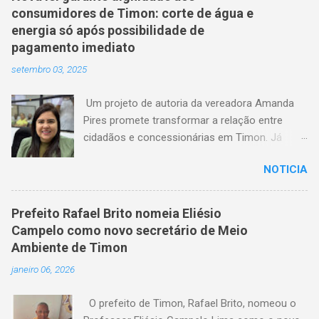
consumidores de Timon: corte de água e
energia só após possibilidade de
pagamento imediato
setembro 03, 2025
Um projeto de autoria da vereadora Amanda
Pires promete transformar a relação entre
cidadãos e concessionárias em Timon. Já
aprovado pela Câmara Municipal, o texto
NOTICIA
estabelece que consumidores terão o direito
de quitar seus débitos de água e energia
elétrica no momento anterior ao corte do
Prefeito Rafael Brito nomeia Eliésio
serviço — garantindo mais dignidade e evitando
Campelo como novo secretário de Meio
que famílias fiquem sem itens essenciais em
Ambiente de Timon
situações de atraso. A medida chega em um
janeiro 06, 2026
momento em que milhares de timonenses
enfrentam dificuldades financeiras e, muitas
O prefeito de Timon, Rafael Brito, nomeou o
vezes, veem-se surpreendidos pelo corte