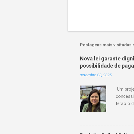
Postagens mais visitadas 
Nova lei garante dig
possibilidade de pag
setembro 03, 2025
Um proje
concessi
terão o d
serviço 
de atras
financeir
agora ag