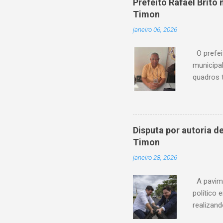
Prefeito Rafael Brit
“Os usuá
Timon
anteceden
janeiro 06, 2026
Amanda P
feito em P
O prefei
municipa
quadros 
possui um
de sua c
reconheci
destaca-
Disputa por autoria 
esteve à 
Timon
organizaç
janeiro 28, 2026
municipa
Câmara Mu
A pavime
político
realizan
andament