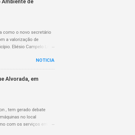
o Ambiente de
ssibilitando, no momento
elebrou a vereadora
 o pagamento possa ser
ma como o novo secretário
om a valorização de
cípio. Eliésio Campelo Lima
ea da educação. Ao longo
NOTICIA
Piauí, sempre com atuação
e as funções exercidas,
URE) de Timon, quando
ue Alvorada, em
ão, contribuindo para a
primeiro secretário
iu a UNDIME-MA, atuou na
on , tem gerado debate
 máquinas no local
esmo com os serviços em
sociais para reivindicar a