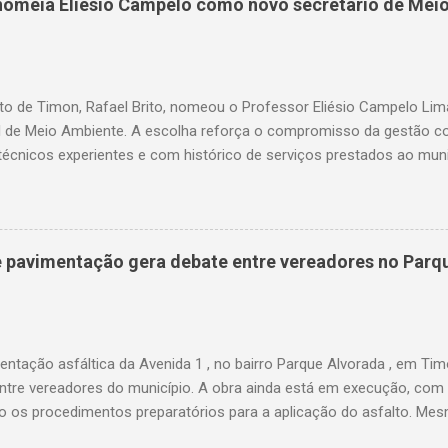
o nomeia Eliésio Campelo como novo secretário de Mei
rios dos serviços de água e luz ganharam uma nova ferramenta, po
te ao corte, a quitação dos débitos via Pix ou cartão de crédito”, c
ires. Como funciona na prática O projeto aprovado determina que
ix, cartão de ...
to de Timon, Rafael Brito, nomeou o Professor Eliésio Campelo Li
l de Meio Ambiente. A escolha reforça o compromisso da gestão c
técnicos experientes e com histórico de serviços prestados ao muni
a trajetória consolidada na gestão pública e, especialmente, na ár
arreira, ocupou cargos estratégicos tanto no Maranhão quanto no 
da pela capacidade administrativa e pelo diálogo institucional. Entr
se o período em que foi gestor da Unidade Regional de Educação (
de pavimentação gera debate entre vereadores no Parq
frente da coordenação das políticas educacionais estaduais na regi
ão do ensino e o fortalecimento da rede pública. Além disso, foi o 
l de Educação de Timon, participou da fundação da UNDIME, presid
nicipal c...
ntação asfáltica da Avenida 1 , no bairro Parque Alvorada , em Tim
 entre vereadores do município. A obra ainda está em execução, com
do os procedimentos preparatórios para a aplicação do asfalto. M
o, os vereadores Thales Monteiro e Pedro Augusto utilizam as redes 