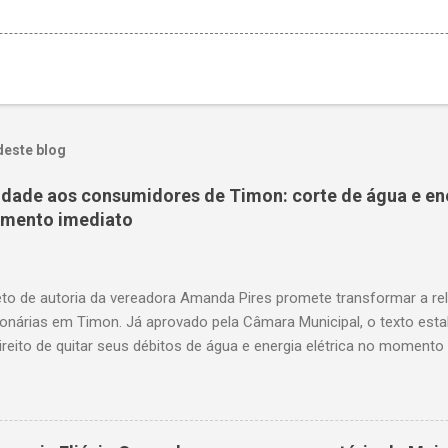
deste blog
nidade aos consumidores de Timon: corte de água e en
amento imediato
to de autoria da vereadora Amanda Pires promete transformar a re
onárias em Timon. Já aprovado pela Câmara Municipal, o texto est
ireito de quitar seus débitos de água e energia elétrica no momento 
— garantindo mais dignidade e evitando que famílias fiquem sem ite
o. A medida chega em um momento em que milhares de timonenses 
as e, muitas vezes, veem-se surpreendidos pelo corte abrupto do fo
uardando a sanção do prefeito, representa um avanço significativo 