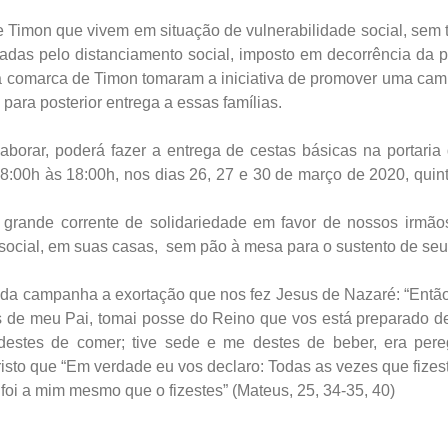
 Timon que vivem em situação de vulnerabilidade social, sem t
adas pelo distanciamento social, imposto em decorrência da 
da comarca de Timon tomaram a iniciativa de promover uma ca
 para posterior entrega a essas famílias.
aborar, poderá fazer a entrega de cestas básicas na portaria
8:00h às 18:00h, nos dias 26, 27 e 30 de março de 2020, quint
grande corrente de solidariedade em favor de nossos irmão
social, em suas casas, sem pão à mesa para o sustento de seu
 da campanha a exortação que nos fez Jesus de Nazaré: “Então
tos de meu Pai, tomai posse do Reino que vos está preparado 
estes de comer; tive sede e me destes de beber, era pere
isto que “Em verdade eu vos declaro: Todas as vezes que fizes
foi a mim mesmo que o fizestes” (Mateus, 25, 34-35, 40)