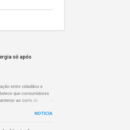
ergia só após
lação entre cidadãos e
abelece que consumidores
anterior ao corte do
ns essenciais em situações
NOTICIA
enfrentam dificuldades
rnecimento. A nova lei,
na proteção dos usuários.