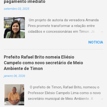
pagamento imediato
setembro 03, 2025
Um projeto de autoria da vereadora Amanda
Pires promete transformar a relação entre
cidadãos e concessionárias em Timon. Já
aprovado pela Câmara Municipal, o texto
NOTICIA
estabelece que consumidores terão o direito
de quitar seus débitos de água e energia
elétrica no momento anterior ao corte do
Prefeito Rafael Brito nomeia Eliésio
serviço — garantindo mais dignidade e evitando
Campelo como novo secretário de Meio
que famílias fiquem sem itens essenciais em
Ambiente de Timon
situações de atraso. A medida chega em um
janeiro 06, 2026
momento em que milhares de timonenses
enfrentam dificuldades financeiras e, muitas
O prefeito de Timon, Rafael Brito, nomeou o
vezes, veem-se surpreendidos pelo corte
Professor Eliésio Campelo Lima como o novo
abrupto do fornecimento. A nova lei, agora
secretário municipal de Meio Ambiente. A
aguardando a sanção do prefeito, representa
escolha reforça o compromisso da gestão
um avanço significativo na proteção dos