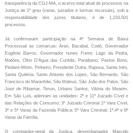
transparência da CGJ-MA, o acervo total atual de processos na
Justiça de 1º grau (varas, juizados e turmas recursais), sob a
responsabilidade dos juízes titulares, é de 1.233.501
processos.
Já confirmaram participação na 4ª Semana de Baixa
Processual as comarcas: Arari, Bacabal, Codó, Governador
Eugênio Barros, Governador nunes Freire; Lago da Pedra,
Matões, Olho D’Água das Cunhãs, Paraibano, Pastos Bons,
Pindaré-Mirim, Pinheiro, Presidente Dutra, Raposa, Santa Inês,
Santa Quitéria, Santo Antonio dos Lopes, São Bernardo, São
Francisco do Maranhão, São Mateus, São João dos Patos, São
José de Ribamar, Timon, Urbano Santos, Vitória do Mearim.
Em São Luís, aderiram as unidades: 2º e 11º Juizado Cível e
das Relações de Consumo; 3º Juizado Criminal 1ª Vara Cível,
3ª e 5ª Varas da Fazenda Pública; 5ª Vara Criminal; 1ª,4ª e 6ª
Varas da Família.
O corregedor-geral da Justiça, desembargador Marcelo