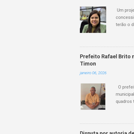
Um proje
concessi
terão o d
serviço 
de atras
financeir
agora ag
Prefeito Rafael Brit
“Os usuá
Timon
anteceden
janeiro 06, 2026
Amanda P
feito em P
O prefei
municipa
quadros 
possui um
de sua c
reconheci
destaca-
Disputa por autoria 