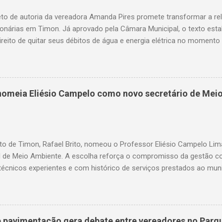
to de autoria da vereadora Amanda Pires promete transformar a re
onárias em Timon. Já aprovado pela Câmara Municipal, o texto est
ireito de quitar seus débitos de água e energia elétrica no momento 
— garantindo mais dignidade e evitando que famílias fiquem sem ite
o. A medida chega em um momento em que milhares de timonenses 
as e, muitas vezes, veem-se surpreendidos pelo corte abrupto do fo
uardando a sanção do prefeito, representa um avanço significativo 
o nomeia Eliésio Campelo como novo secretário de Mei
rios dos serviços de água e luz ganharam uma nova ferramenta, po
te ao corte, a quitação dos débitos via Pix ou cartão de crédito”, c
ires. Como funciona na prática O projeto aprovado determina que
ix, cartão de ...
to de Timon, Rafael Brito, nomeou o Professor Eliésio Campelo Li
l de Meio Ambiente. A escolha reforça o compromisso da gestão c
técnicos experientes e com histórico de serviços prestados ao muni
a trajetória consolidada na gestão pública e, especialmente, na ár
arreira, ocupou cargos estratégicos tanto no Maranhão quanto no 
da pela capacidade administrativa e pelo diálogo institucional. Entr
se o período em que foi gestor da Unidade Regional de Educação (
de pavimentação gera debate entre vereadores no Parq