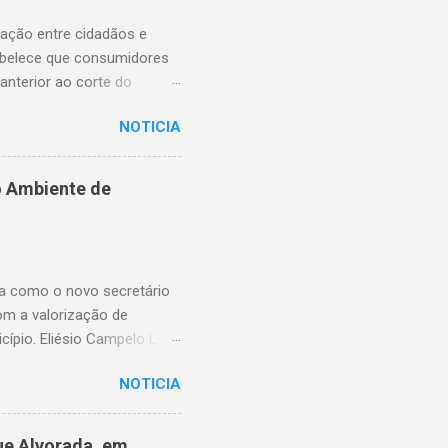
lação entre cidadãos e
abelece que consumidores
anterior ao corte do
ns essenciais em situações
NOTICIA
enfrentam dificuldades
rnecimento. A nova lei,
na proteção dos usuários.
o Ambiente de
ssibilitando, no momento
elebrou a vereadora
 o pagamento possa ser
ma como o novo secretário
om a valorização de
cípio. Eliésio Campelo Lima
ea da educação. Ao longo
NOTICIA
Piauí, sempre com atuação
e as funções exercidas,
URE) de Timon, quando
ue Alvorada, em