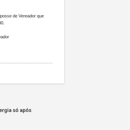
 posse de Vereador que
30.
eador
ergia só após