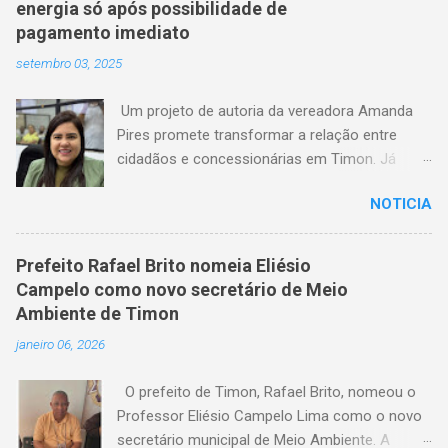
energia só após possibilidade de
pagamento imediato
setembro 03, 2025
Um projeto de autoria da vereadora Amanda
Pires promete transformar a relação entre
cidadãos e concessionárias em Timon. Já
aprovado pela Câmara Municipal, o texto
NOTICIA
estabelece que consumidores terão o direito
de quitar seus débitos de água e energia
elétrica no momento anterior ao corte do
Prefeito Rafael Brito nomeia Eliésio
serviço — garantindo mais dignidade e evitando
Campelo como novo secretário de Meio
que famílias fiquem sem itens essenciais em
Ambiente de Timon
situações de atraso. A medida chega em um
janeiro 06, 2026
momento em que milhares de timonenses
enfrentam dificuldades financeiras e, muitas
O prefeito de Timon, Rafael Brito, nomeou o
vezes, veem-se surpreendidos pelo corte
Professor Eliésio Campelo Lima como o novo
abrupto do fornecimento. A nova lei, agora
secretário municipal de Meio Ambiente. A
aguardando a sanção do prefeito, representa