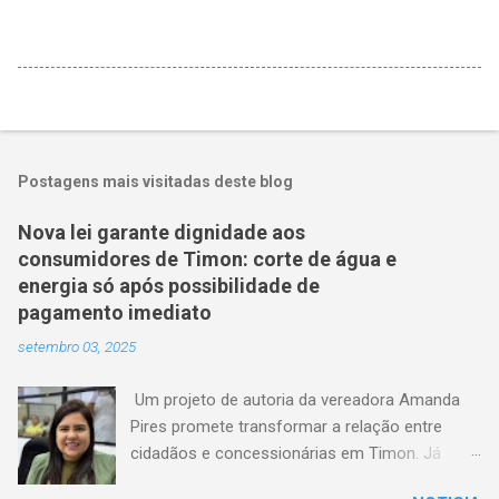
Postagens mais visitadas deste blog
Nova lei garante dignidade aos
consumidores de Timon: corte de água e
energia só após possibilidade de
pagamento imediato
setembro 03, 2025
Um projeto de autoria da vereadora Amanda
Pires promete transformar a relação entre
cidadãos e concessionárias em Timon. Já
aprovado pela Câmara Municipal, o texto